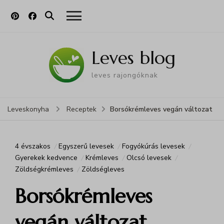
Leves blog
leves rajongóknak
Borsókrémleves vegán változat
Leveskonyha
Receptek
4 évszakos
Egyszerű levesek
Fogyókúrás levesek
Gyerekek kedvence
Krémleves
Olcsó levesek
Zöldségkrémleves
Zöldségleves
Borsókrémleves
vegán változat