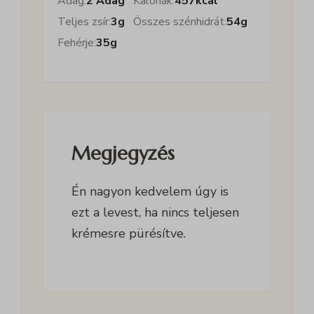
Adag:
2 Adag
Kalóriák:
457
kcal
Teljes zsír:
3
g
Összes szénhidrát:
54
g
Fehérje:
35
g
Megjegyzés
Én nagyon kedvelem úgy is
ezt a levest, ha nincs teljesen
krémesre pürésítve.