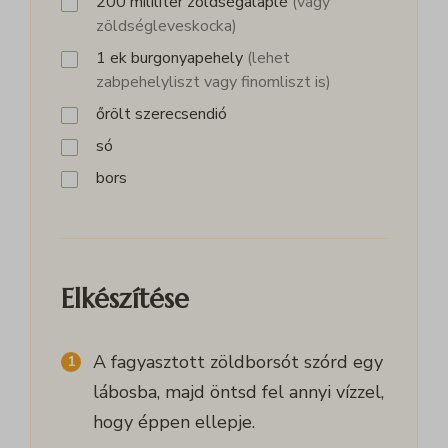
200
mililiter
zöldségalaplé
(vagy
wp-settings-time-*
magában foglal, amelyek nem tartoznak a megadott kategóriákba,
zöldségleveskocka)
_ga_*
mhcookie
vagy amelyeket nem kategorizáltak.
1
ek
burgonyapehely
(lehet
Részletek megjelenítése
zabpehelyliszt vagy finomliszt is)
őrölt szerecsendió
growme_version
só
bors
Elkészítése
A fagyasztott zöldborsót szórd egy
lábosba, majd öntsd fel annyi vízzel,
hogy éppen ellepje.