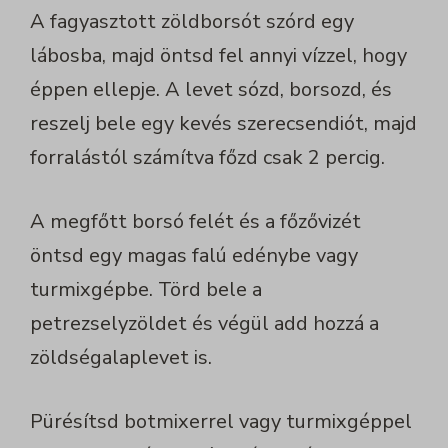
A fagyasztott zöldborsót szórd egy
lábosba, majd öntsd fel annyi vízzel, hogy
éppen ellepje. A levet sózd, borsozd, és
reszelj bele egy kevés szerecsendiót, majd
forralástól számítva főzd csak 2 percig.
A megfőtt borsó felét és a főzővizét
öntsd egy magas falú edénybe vagy
turmixgépbe. Törd bele a
petrezselyzöldet és végül add hozzá a
zöldségalaplevet is.
Pürésítsd botmixerrel vagy turmixgéppel