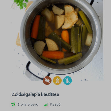
Zöldségalaplé készítése
1 óra 5 perc
Kezdő