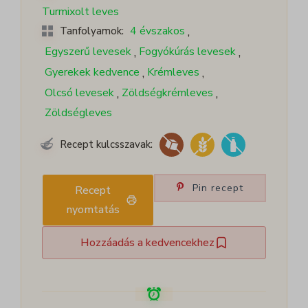
Turmixolt leves
,
4 évszakos
Tanfolyamok:
,
,
Egyszerű levesek
Fogyókúrás levesek
,
,
Gyerekek kedvence
Krémleves
,
,
Olcsó levesek
Zöldségkrémleves
Zöldségleves
Recept kulcsszavak:
Pin recept
Recept
nyomtatás
Hozzáadás a kedvencekhez