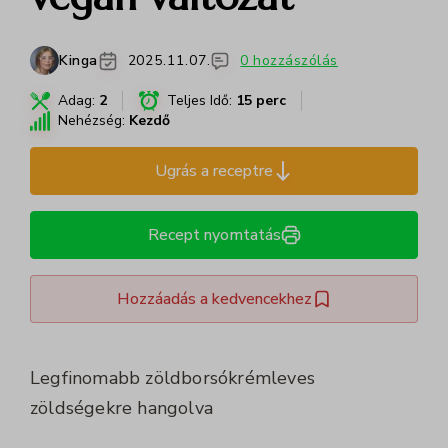
Kinga
2025.11.07.
0 hozzászólás
Adag:
2
Teljes Idő:
15 perc
Nehézség:
Kezdő
Ugrás a receptre
Recept nyomtatás
Hozzáadás a kedvencekhez
Legfinomabb zöldborsókrémleves
zöldségekre hangolva