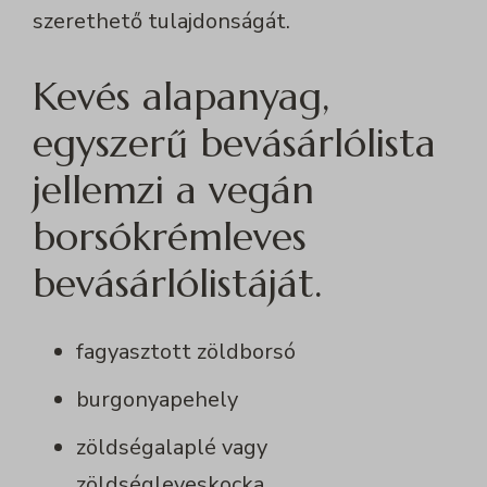
szerethető tulajdonságát.
Kevés alapanyag,
egyszerű bevásárlólista
jellemzi a vegán
borsókrémleves
bevásárlólistáját.
fagyasztott zöldborsó
burgonyapehely
zöldségalaplé vagy
zöldségleveskocka