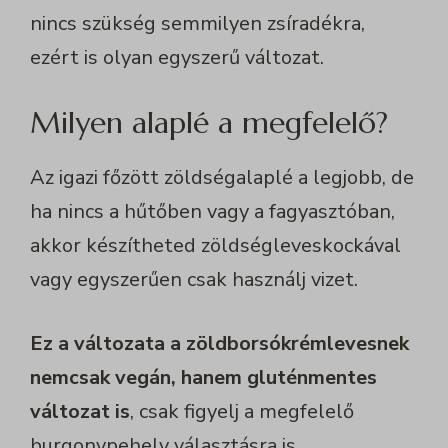
nincs szükség semmilyen zsíradékra,
ezért is olyan egyszerű változat.
Milyen alaplé a megfelelő?
Az igazi főzött zöldségalaplé a legjobb, de
ha nincs a hűtőben vagy a fagyasztóban,
akkor készítheted zöldségleveskockával
vagy egyszerűen csak használj vizet.
Ez a változata a zöldborsókrémlevesnek
nemcsak vegán, hanem gluténmentes
változat is
, csak figyelj a megfelelő
burgonypehely választásra is.