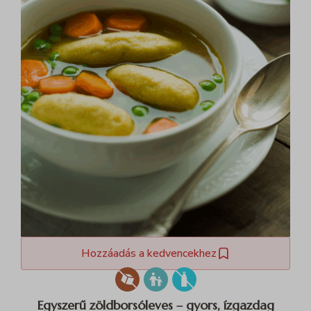
Hozzáadás a kedvencekhez
Egyszerű zöldborsóleves – gyors, ízgazdag