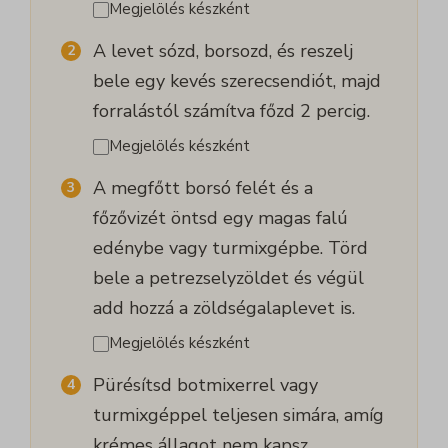
Megjelölés készként
A levet sózd, borsozd, és reszelj
bele egy kevés szerecsendiót, majd
forralástól számítva főzd 2 percig.
Megjelölés készként
A megfőtt borsó felét és a
főzővizét öntsd egy magas falú
edénybe vagy turmixgépbe. Törd
bele a petrezselyzöldet és végül
add hozzá a zöldségalaplevet is.
Megjelölés készként
Pürésítsd botmixerrel vagy
turmixgéppel teljesen simára, amíg
krémes állagot nem kapsz.