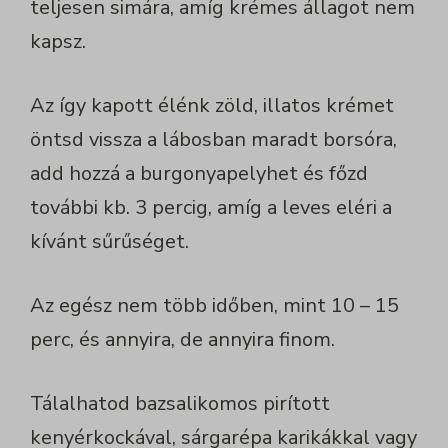
teljesen simára, amíg krémes állagot nem
kapsz.
Az így kapott élénk zöld, illatos krémet
öntsd vissza a lábosban maradt borsóra,
add hozzá a burgonyapelyhet és főzd
további kb. 3 percig, amíg a leves eléri a
kívánt sűrűséget.
Az egész nem több időben, mint 10 – 15
perc, és annyira, de annyira finom.
Tálalhatod bazsalikomos pirított
kenyérkockával, sárgarépa karikákkal vagy