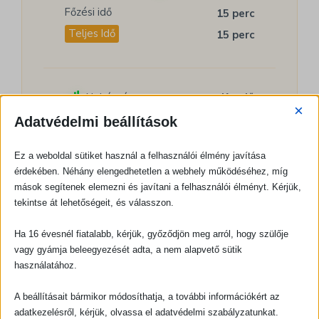
Főzési idő
15 perc
Teljes Idő
15 perc
Nehézség:
Kezdő
×
Adatvédelmi beállítások
Ez a weboldal sütiket használ a felhasználói élmény javítása
Adag:
2
érdekében. Néhány elengedhetetlen a webhely működéséhez, míg
mások segítenek elemezni és javítani a felhasználói élményt. Kérjük,
tekintse át lehetőségeit, és válasszon.
Becsült költség:
Ft 655
Ha 16 évesnél fiatalabb, kérjük, győződjön meg arról, hogy szülője
vagy gyámja beleegyezését adta, a nem alapvető sütik
használatához.
Kalóriák:
457
A beállításait bármikor módosíthatja, a további információkért az
adatkezelésről, kérjük, olvassa el adatvédelmi szabályzatunkat.