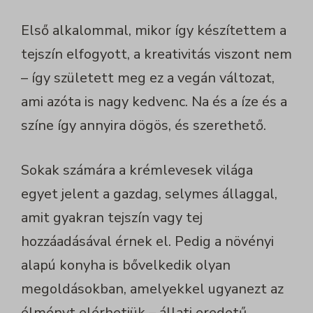
Első alkalommal, mikor így készítettem a
tejszín elfogyott, a kreativitás viszont nem
– így született meg ez a vegán változat,
ami azóta is nagy kedvenc. Na és a íze és a
színe így annyira dögös, és szerethető.
Sokak számára a krémlevesek világa
egyet jelent a gazdag, selymes állaggal,
amit gyakran tejszín vagy tej
hozzáadásával érnek el. Pedig a növényi
alapú konyha is bővelkedik olyan
megoldásokban, amelyekkel ugyanezt az
élményt elérhetjük – állati eredetű