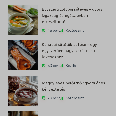
Egyszerű zöldborsóleves – gyors,
ízgazdag és egész évben
elkészíthető
45 perc
Középszint
Kanadai sütőtök sütése – egy
egyszerűen nagyszerű recept
levesekhez
50 perc
Kezdő
Meggyleves befőttből: gyors édes
kényeztetés
20 perc
Középszint