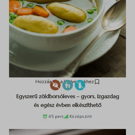
Hozzáadás a kedvencekhez
Egyszerű zöldborsóleves – gyors, ízgazdag
és egész évben elkészíthető
45 perc
Középszint