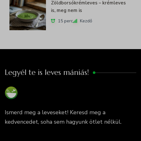
Zöldborsókrémleves – krémleves
is, meg nem is
15 perc
Kezdő
Legyél te is leves mániás!
Ismerd meg a leveseket! Keresd meg a
kedvencedet, soha sem hagyunk ötlet nélkül.