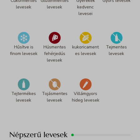
Cukormentes
Gluténmentes
Gyerekek
Gyors levesek
levesek
levesek
kedvenc
levesei
Hűsítve is
Húsmentes
kukoricament
Tejmentes
finom levesek
fehérjedús
es levesek
levesek
levesek
Tejtermékes
Tojásmentes
Villámgyors
levesek
levesek
hideg levesek
Népszerű levesek