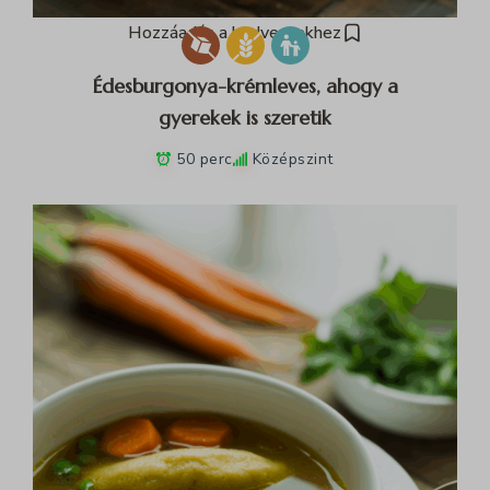
Hozzáadás a kedvencekhez
Édesburgonya-krémleves, ahogy a
gyerekek is szeretik
50 perc
Középszint