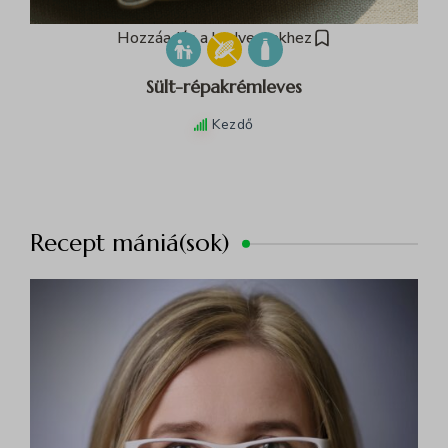
Hozzáadás a kedvencekhez
Sült-répakrémleves
Kezdő
Recept mániá(sok)