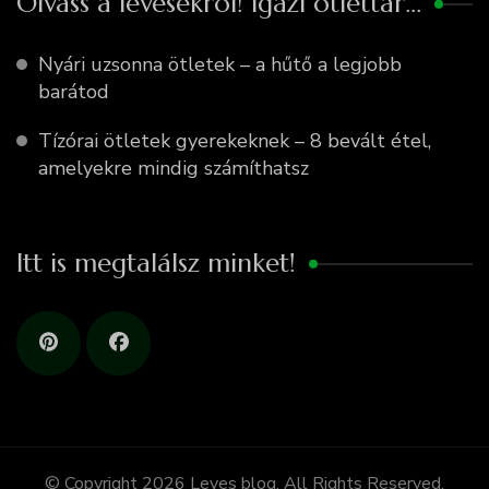
Olvass a levesekről! Igazi ötlettár…
Nyári uzsonna ötletek – a hűtő a legjobb
barátod
Tízórai ötletek gyerekeknek – 8 bevált étel,
amelyekre mindig számíthatsz
Itt is megtalálsz minket!
© Copyright 2026
Leves blog
. All Rights Reserved.