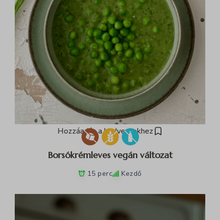
Hozzáadás a kedvencekhez
Borsókrémleves vegán változat
15 perc
Kezdő