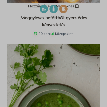
Hozzáadás a kedvencekhez
Meggyleves befőttből: gyors édes
kényeztetés
20 perc
Középszint