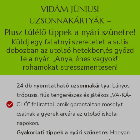
VIDÁM JÚNIUSI
UZSONNAKÁRTYÁK –
Plusz túlélő tippek a nyári szünetre!
Küldj egy falatnyi szeretetet a sulis
dobozban az utolsó hetekben,és győzd
le a nyári „Anya, éhes vagyok!”
rohamokat stresszmentesen!
24 db nyomtatható uzsonnakártya:
Lányos
trópusis, fiús tengerészes és játékos „VA-KÁ-
CI-Ó” felirattal, amik garantáltan mosolyt
csalnak a gyerek arcára az utolsó iskolai
napokon.
Gyakorlati tippek a nyári szünetre:
Hogyan