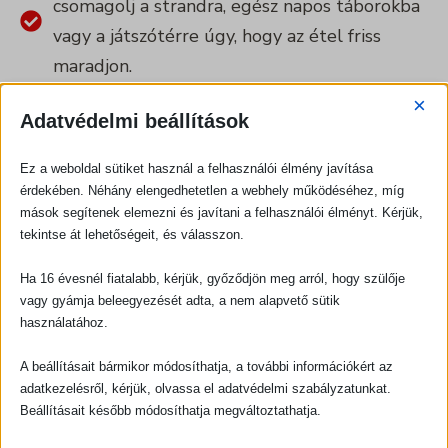
csomagolj a strandra, egész napos táborokba
vagy a játszótérre úgy, hogy az étel friss
maradjon.
Gyors, 2 perces „legózható” ötletek:
Nem
×
Adatvédelmi beállítások
kell órákat töltened a konyhában, az
Okostányér® elve alapján a dobozolás
Ez a weboldal sütiket használ a felhasználói élmény javítása
pofonegyszerű lesz!
érdekében. Néhány elengedhetetlen a webhely működéséhez, míg
Ttrükkök a válogatós gyerekekhez:
Hogyan
mások segítenek elemezni és javítani a felhasználói élményt. Kérjük,
tekintse át lehetőségeit, és válasszon.
tálald a zöldségeket és gyümölcsöket úgy
(formák, színek), hogy a doboz üresen jöjjön
Ha 16 évesnél fiatalabb, kérjük, győződjön meg arról, hogy szülője
vagy gyámja beleegyezését adta, a nem alapvető sütik
haza.
használatához.
A beállításait bármikor módosíthatja, a további információkért az
adatkezelésről, kérjük, olvassa el adatvédelmi szabályzatunkat.
Beállításait később módosíthatja megváltoztathatja.