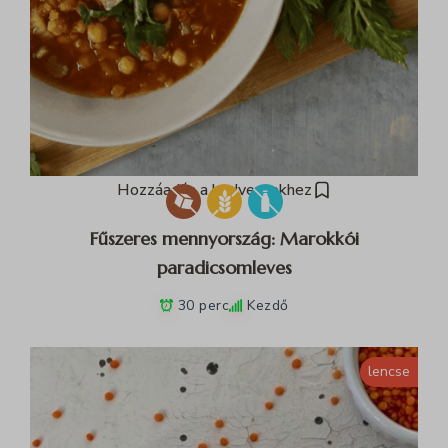
Hozzáadás a kedvencekhez
Fűszeres mennyország: Marokkói
paradicsomleves
30 perc
Kezdő
lencse