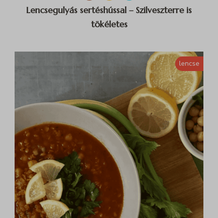
Lencsegulyás sertéshússal – Szilveszterre is
tökéletes
lencse