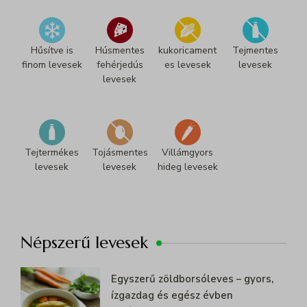
Hűsítve is
Húsmentes
kukoricament
Tejmentes
finom levesek
fehérjedús
es levesek
levesek
levesek
Tejtermékes
Tojásmentes
Villámgyors
levesek
levesek
hideg levesek
Népszerű levesek
Egyszerű zöldborsóleves – gyors,
ízgazdag és egész évben