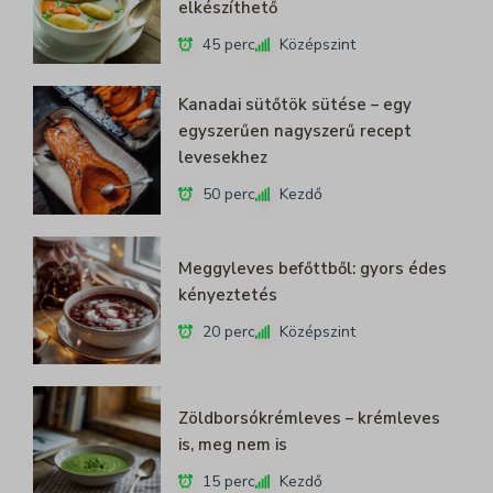
elkészíthető
45 perc
Középszint
Kanadai sütőtök sütése – egy
egyszerűen nagyszerű recept
levesekhez
50 perc
Kezdő
Meggyleves befőttből: gyors édes
kényeztetés
20 perc
Középszint
Zöldborsókrémleves – krémleves
is, meg nem is
15 perc
Kezdő