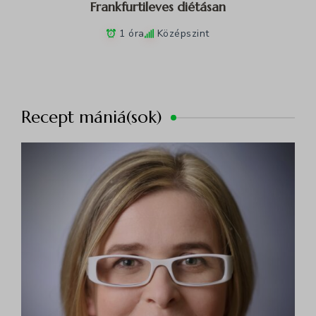
Frankfurtileves diétásan
1 óra
Középszint
Recept mániá(sok)