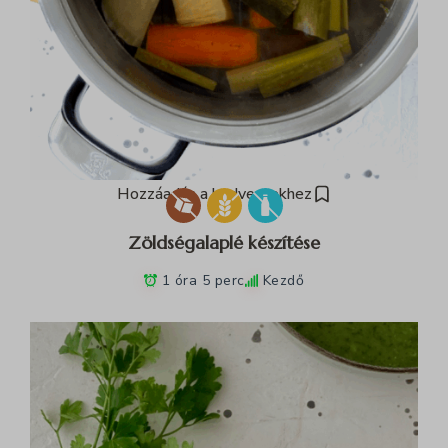
Hozzáadás a kedvencekhez
Zöldségalaplé készítése
1 óra 5 perc
Kezdő