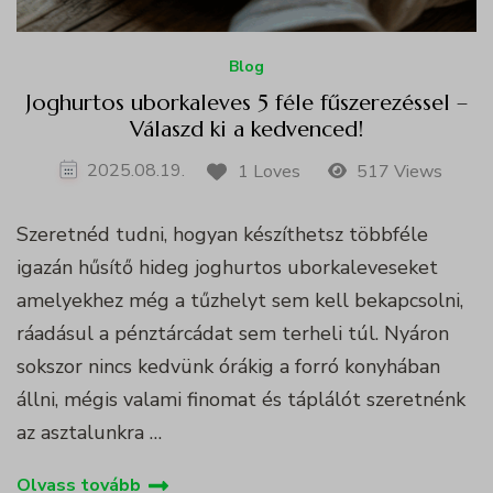
Blog
Joghurtos uborkaleves 5 féle fűszerezéssel –
Válaszd ki a kedvenced!
2025.08.19.
1 Loves
517 Views
Szeretnéd tudni, hogyan készíthetsz többféle
igazán hűsítő hideg joghurtos uborkaleveseket
amelyekhez még a tűzhelyt sem kell bekapcsolni,
ráadásul a pénztárcádat sem terheli túl. Nyáron
sokszor nincs kedvünk órákig a forró konyhában
állni, mégis valami finomat és táplálót szeretnénk
az asztalunkra …
Olvass tovább