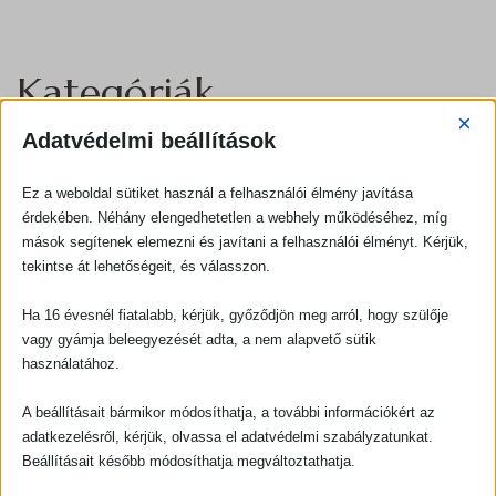
Kategóriák
×
Adatvédelmi beállítások
Alapanyag választás
Ez a weboldal sütiket használ a felhasználói élmény javítása
Blog
érdekében. Néhány elengedhetetlen a webhely működéséhez, míg
mások segítenek elemezni és javítani a felhasználói élményt. Kérjük,
Egyéb
tekintse át lehetőségeit, és válasszon.
fűszerek
Ha 16 évesnél fiatalabb, kérjük, győződjön meg arról, hogy szülője
vagy gyámja beleegyezését adta, a nem alapvető sütik
lencsefajták
használatához.
Leves trió
A beállításait bármikor módosíthatja, a további információkért az
adatkezelésről, kérjük, olvassa el adatvédelmi szabályzatunkat.
Levesfőző gépek
Beállításait később módosíthatja megváltoztathatja.