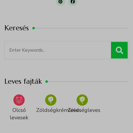
Keresés
Search
for:
Leves fajták
Olcsó
Zöldségkrémleves
Zöldségleves
levesek