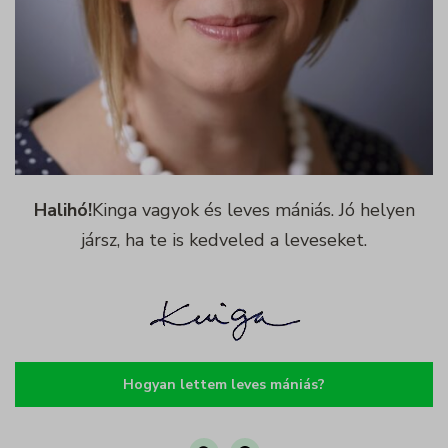
Részletek megjelenítése
growme_version
Halihó!
Kinga vagyok és leves mániás. Jó helyen
jársz, ha te is kedveled a leveseket.
Hogyan lettem leves mániás?