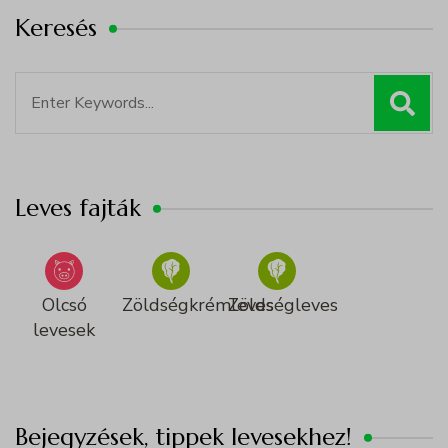
Keresés
Search
for:
Leves fajták
Olcsó
Zöldségkrémleves
Zöldségleves
levesek
Bejegyzések, tippek levesekhez!