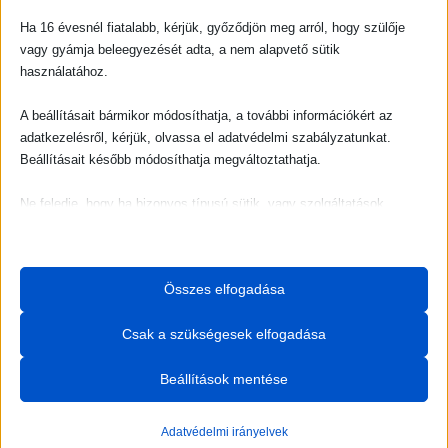
2026. június
Ha 16 évesnél fiatalabb, kérjük, győződjön meg arról, hogy szülője
vagy gyámja beleegyezését adta, a nem alapvető sütik
2026. május
használatához.
2026. április
A beállításait bármikor módosíthatja, a további információkért az
adatkezelésről, kérjük, olvassa el adatvédelmi szabályzatunkat.
2025. december
Beállításait később módosíthatja megváltoztathatja.
2025. november
Ne feledje, hogy ha bizonyos típusú sütik, vagy szolgáltatások
letiltása mellett dönt, az befolyásolhatja a webhely által nyújtott
2025. október
élményét és az általunk kínált szolgáltatásokat.
2025. szeptember
Összes elfogadása
Alapvető
2025. augusztus
Az alapvető sütik és szolgáltatások biztosítják az oldal megfelelő
Csak a szükségesek elfogadása
működéséhez. Ezek a sütik és szolgáltatások a GDPR szerint nem
igénylik a felhasználó hozzájárulását.
2025. július
Beállítások mentése
Részletek megjelenítése
Statisztikai
Adatvédelmi irányelvek
_delicious_recipes_session
A statisztikai sütik és szolgáltatások felhasználási információkat