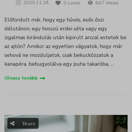
2025.11.18.
0 Loves
667 Views
Előfordult már, hogy egy hűvös, esős őszi
délutánon, egy hosszú erdei séta vagy egy
izgalmas kirándulás után kipirult arccal estetek be
az ajtón? Amikor az egyetlen vágyatok, hogy már
sehová ne mozduljatok, csak bekuckózzatok a
kanapéra, bebugyolálva egy puha takaróba, …
Olvass tovább
Share