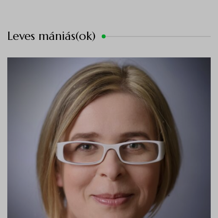
Leves mániás(ok)