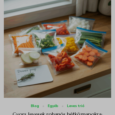
Blog
Egyéb
Leves trió
Gyors levesek rohanós hétköznapokra: