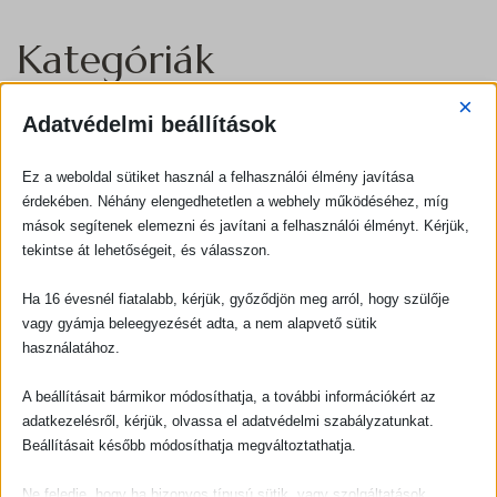
Kategóriák
×
Alapanyag választás
Adatvédelmi beállítások
Blog
Ez a weboldal sütiket használ a felhasználói élmény javítása
érdekében. Néhány elengedhetetlen a webhely működéséhez, míg
Egyéb
mások segítenek elemezni és javítani a felhasználói élményt. Kérjük,
tekintse át lehetőségeit, és válasszon.
fűszerek
Ha 16 évesnél fiatalabb, kérjük, győződjön meg arról, hogy szülője
lencsefajták
vagy gyámja beleegyezését adta, a nem alapvető sütik
használatához.
Leves trió
A beállításait bármikor módosíthatja, a további információkért az
Levesfőző gépek
adatkezelésről, kérjük, olvassa el adatvédelmi szabályzatunkat.
Beállításait később módosíthatja megváltoztathatja.
sütőtökfajták
Ne feledje, hogy ha bizonyos típusú sütik, vagy szolgáltatások