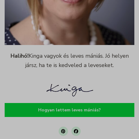
Részletek megjelenítése
growme_version
Halihó!
Kinga vagyok és leves mániás. Jó helyen
jársz, ha te is kedveled a leveseket.
Hogyan lettem leves mániás?