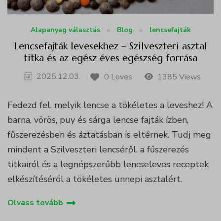
Alapanyag választás
Blog
lencsefajták
Lencsefajták levesekhez – Szilveszteri asztal
titka és az egész éves egészség forrása
2025.12.03.
0 Loves
1385 Views
Fedezd fel, melyik lencse a tökéletes a leveshez! A
barna, vörös, puy és sárga lencse fajták ízben,
fűszerezésben és áztatásban is eltérnek. Tudj meg
mindent a Szilveszteri lencséről, a fűszerezés
titkairól és a legnépszerűbb lencseleves receptek
elkészítéséről a tökéletes ünnepi asztalért.
Olvass tovább