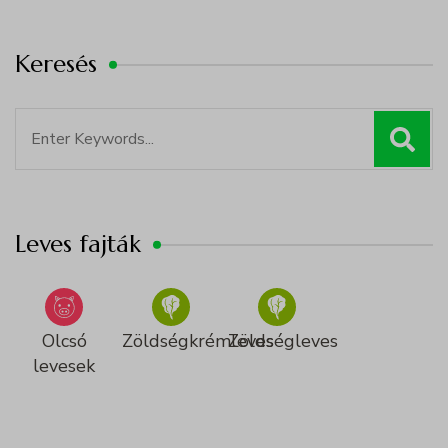
Keresés
Search
for:
Leves fajták
Olcsó
Zöldségkrémleves
Zöldségleves
levesek