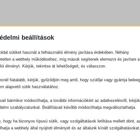
édelmi beállítások
ldal sütiket használ a felhasználói élmény javítása érdekében. Néhány
tetlen a webhely működéséhez, míg mások segítenek elemezni és javítani a
lói élményt. Kérjük, tekintse át lehetőségeit, és válasszon.
snél fiatalabb, kérjük, győződjön meg arról, hogy szülője vagy gyámja belee
em alapvető sütik használatához.
ásait bármikor módosíthatja, a további információkért az adatkezelésről, kérjü
delmi szabályzatunkat. Beállításait később módosíthatja megváltoztathatja.
e, hogy ha bizonyos típusú sütik, vagy szolgáltatások letiltása mellett dönt, a
lhatja a webhely által nyújtott élményét és az általunk kínált szolgáltatásokat