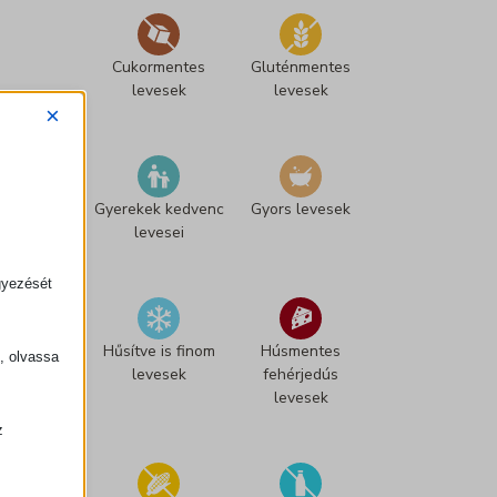
t
k
Cukormentes
Gluténmentes
a
levesek
levesek
t
×
e
g
ó
Gyerekek kedvenc
Gyors levesek
levesei
r
i
gyezését
á
k
Hűsítve is finom
Húsmentes
k, olvassa
levesek
fehérjedús
levesek
z
.