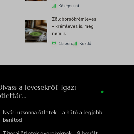
Középszint
Zöldborsókrémleves
– krémleves is, meg
nem is
15 perc
Kezdő
lvass a levesekről! Igazi
tlettár…
Nyári uzsonna ötletek – a hűtő a legjobb
barátod
Tízórai ötletek gyerekeknek – 8 bevált