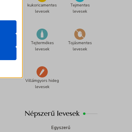
kukoricamentes
Tejmentes
zek a
levesek
levesek
k
Tejtermékes
Tojásmentes
atba
levesek
levesek
ek nem
Villámgyors hideg
levesek
Népszerű levesek
Egyszerű