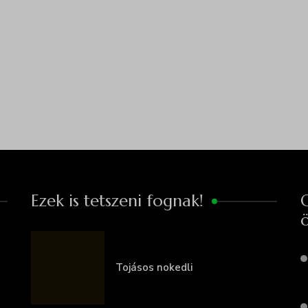
Ezek is tetszeni fognak!
O
ö
Tojásos nokedli