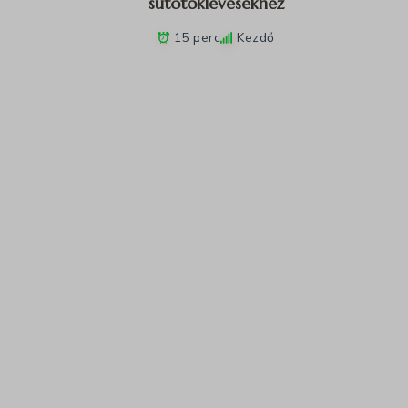
sütőtöklevesekhez
15 perc
Kezdő