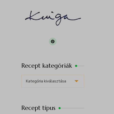
Recept kategóriák
R
e
c
e
Recept típus
p