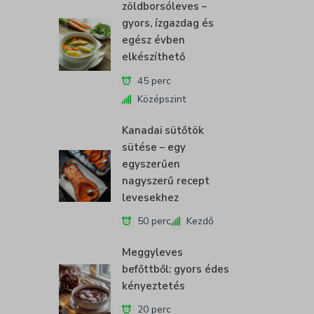
zöldborsóleves –
gyors, ízgazdag és
egész évben
elkészíthető
45 perc
Középszint
Kanadai sütőtök
sütése – egy
egyszerűen
nagyszerű recept
levesekhez
50 perc
Kezdő
Meggyleves
befőttből: gyors édes
kényeztetés
20 perc