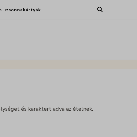
m uzsonnakártyák
lységet és karaktert adva az ételnek.