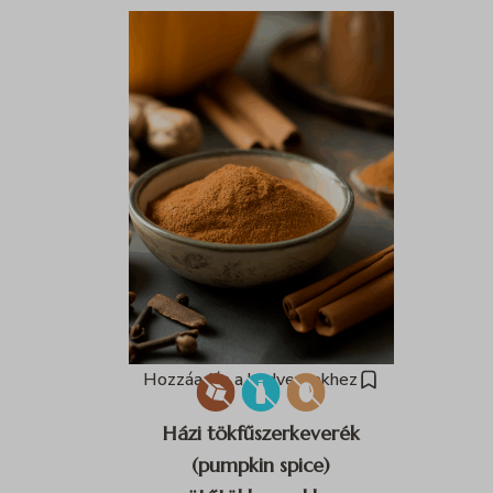
Hozzáadás a kedvencekhez
Házi tökfűszerkeverék
(pumpkin spice)