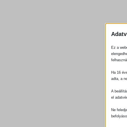
Adatv
Ez a webo
elengedhe
felhaszná
Ha 16 éve
adta, a n
A beállít
el adatvé
Ne feledj
befolyáso