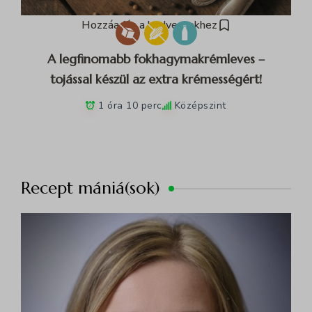
Hozzáadás a kedvencekhez
A legfinomabb fokhagymakrémleves –
tojással készül az extra krémességért!
1 óra 10 perc
Középszint
Recept mániá(sok)