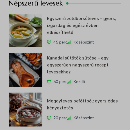
Népszerű levesek
Egyéb szolgáltatások
wp-settings-*
_ga
Ez a kategória minden olyan sütit, domaint és szolgáltatást
wp-settings-time-*
magában foglal, amelyek nem tartoznak a megadott kategóriákba,
Egyszerű zöldborsóleves – gyors,
_ga_*
mhcookie
vagy amelyeket nem kategorizáltak.
ízgazdag és egész évben
elkészíthető
Részletek megjelenítése
45 perc
Középszint
growme_version
Kanadai sütőtök sütése – egy
egyszerűen nagyszerű recept
levesekhez
50 perc
Kezdő
Meggyleves befőttből: gyors édes
kényeztetés
20 perc
Középszint