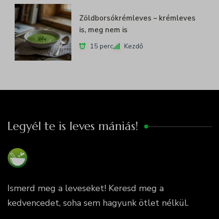
Zöldborsókrémleves – krémleves
is, meg nem is
15 perc
Kezdő
Legyél te is leves mániás!
Ismerd meg a leveseket! Keresd meg a
kedvencedet, soha sem hagyunk ötlet nélkül.