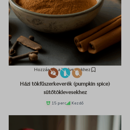
Hozzáadás a kedvencekhez
Házi tökfűszerkeverék (pumpkin spice)
sütőtöklevesekhez
15 perc
Kezdő