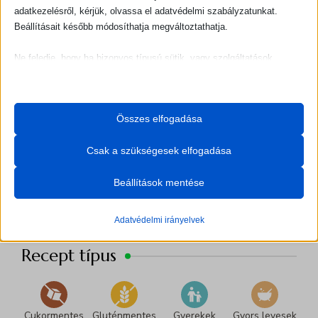
adatkezelésről, kérjük, olvassa el adatvédelmi szabályzatunkat.
Beállításait később módosíthatja megváltoztathatja.
Ne feledje, hogy ha bizonyos típusú sütik, vagy szolgáltatások
letiltása mellett dönt, az befolyásolhatja a webhely által nyújtott
élményét és az általunk kínált szolgáltatásokat.
Összes elfogadása
Alapvető
Recept kategóriák
Az alapvető sütik és szolgáltatások biztosítják az oldal megfelelő
Csak a szükségesek elfogadása
működéséhez. Ezek a sütik és szolgáltatások a GDPR szerint nem
Recept
igénylik a felhasználó hozzájárulását.
Beállítások mentése
kategóriák
Részletek megjelenítése
Statisztikai
Adatvédelmi irányelvek
_delicious_recipes_session
A statisztikai sütik és szolgáltatások felhasználási információkat
gyűjtenek, amelyek lehetővé teszik számunkra, hogy betekintést
Recept típus
PHPSESSID
nyerjünk abba, hogyan lépnek kapcsolatba látogatóink a
wordpress_logged_in_*
weboldalunkkal.
wordpress_test_cookie
Részletek megjelenítése
Cukormentes
Gluténmentes
Gyerekek
Gyors levesek