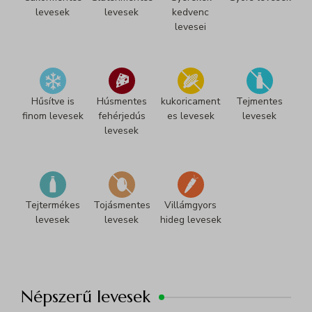
Egyéb szolgáltatások
wp-settings-*
levesek
levesek
kedvenc
_ga
Ez a kategória minden olyan sütit, domaint és szolgáltatást
wp-settings-time-*
levesei
magában foglal, amelyek nem tartoznak a megadott kategóriákba,
_ga_*
mhcookie
vagy amelyeket nem kategorizáltak.
Részletek megjelenítése
Hűsítve is
Húsmentes
kukoricament
Tejmentes
growme_version
finom levesek
fehérjedús
es levesek
levesek
levesek
Tejtermékes
Tojásmentes
Villámgyors
levesek
levesek
hideg levesek
Népszerű levesek