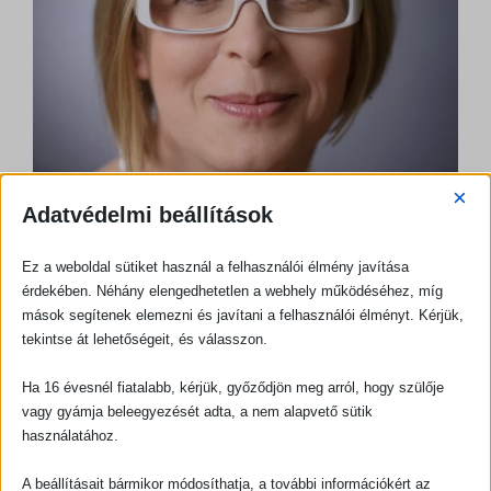
×
Adatvédelmi beállítások
Ez a weboldal sütiket használ a felhasználói élmény javítása
Kinga vagyok és leves mániás. Jó helyen jársz,
érdekében. Néhány elengedhetetlen a webhely működéséhez, míg
mások segítenek elemezni és javítani a felhasználói élményt. Kérjük,
ha te is kedveled a leveseket.
tekintse át lehetőségeit, és válasszon.
Ha 16 évesnél fiatalabb, kérjük, győződjön meg arról, hogy szülője
vagy gyámja beleegyezését adta, a nem alapvető sütik
használatához.
A beállításait bármikor módosíthatja, a további információkért az