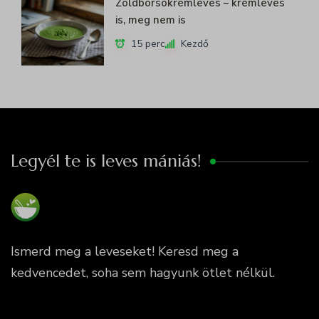
Zöldborsókrémleves – krémleves
is, meg nem is
15 perc
Kezdő
Legyél te is leves mániás!
Ismerd meg a leveseket! Keresd meg a
kedvencedet, soha sem hagyunk ötlet nélkül.