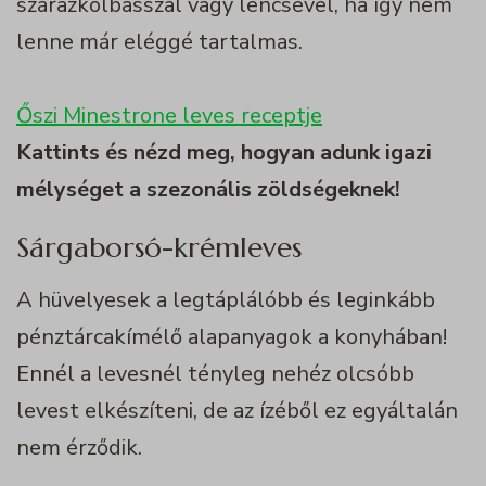
szárazkolbásszal vagy lencsével, ha így nem
lenne már eléggé tartalmas.
Őszi Minestrone leves receptje
Kattints és nézd meg, hogyan adunk igazi
mélységet a szezonális zöldségeknek!
Sárgaborsó-krémleves
A hüvelyesek a legtáplálóbb és leginkább
pénztárcakímélő alapanyagok a konyhában!
Ennél a levesnél tényleg nehéz olcsóbb
levest elkészíteni, de az ízéből ez egyáltalán
nem érződik.