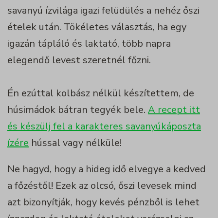
savanyú ízvilága igazi felüdülés a nehéz őszi
ételek után. Tökéletes választás, ha egy
igazán tápláló és laktató, több napra
elegendő levest szeretnél főzni.
Én ezúttal kolbász nélkül készítettem, de
húsimádok bátran tegyék bele.
A recept itt
és készülj fel a karakteres savanyúkáposzta
ízére
hússal vagy nélküle!
Ne hagyd, hogy a hideg idő elvegye a kedved
a főzéstől! Ezek az olcsó, őszi levesek mind
azt bizonyítják, hogy kevés pénzből is lehet