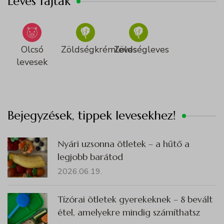
Leves fajták
Olcsó
Zöldségkrémleves
Zöldségleves
levesek
Bejegyzések, tippek levesekhez!
Nyári uzsonna ötletek – a hűtő a
legjobb barátod
2026.06.19.
Tízórai ötletek gyerekeknek – 8 bevált
étel, amelyekre mindig számíthatsz