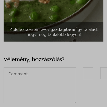
Zöldborsókrémleves gazdagítása: Így tálalad,
hogy még táplálóbb legyen!
Vélemény, hozzászólás?