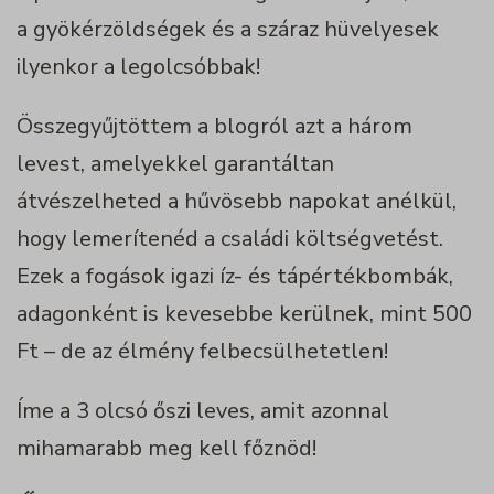
a gyökérzöldségek és a száraz hüvelyesek
ilyenkor a legolcsóbbak!
Összegyűjtöttem a blogról azt a három
levest, amelyekkel garantáltan
átvészelheted a hűvösebb napokat anélkül,
hogy lemerítenéd a családi költségvetést.
Ezek a fogások igazi íz- és tápértékbombák,
adagonként is kevesebbe kerülnek, mint 500
Ft – de az élmény felbecsülhetetlen!
Íme a 3 olcsó őszi leves, amit azonnal
mihamarabb meg kell főznöd!