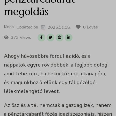
megoldás
Kinga
0 Loves
Updated on
2025.11.18.
373 Views
Ahogy hűvösebbre fordul az idő, és a
nappalok egyre rövidebbek, a legjobb dolog,
amit tehetünk, ha bekuckózunk a kanapéra,
és magunkhoz ölelünk egy tál gőzölgő,
lélekmelengető levest.
Az ősz és a tél nemcsak a gazdag ízek, hanem
a pénztárcabarát főzés igazi szezonja is, hiszen