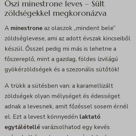
Őszi minestrone leves – Sült
zöldségekkel megkoronázva
A
minestrone
az olaszok „mindent bele”
zöldséglevese, ami az adott évszak kincseiből
készül. Ősszel pedig mi más is lehetne a
főszereplő, mint a gazdag, földes ízvilágú
gyökérzöldségek és a szezonális sütőtök!
A trükk a sütésben van: a karamellizált
zöldségek olyan mélységet és édességet
adnak a levesnek, amit főzéssel sosem érnél
el. Ezt a levest könnyedén
laktató
egytálétellé
varázsolhatod egy kevés