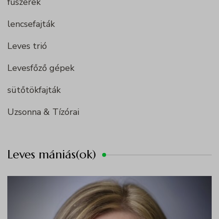
fűszerek
lencsefajták
Leves trió
Levesfőző gépek
sütőtökfajták
Uzsonna & Tízórai
Leves mániás(ok)