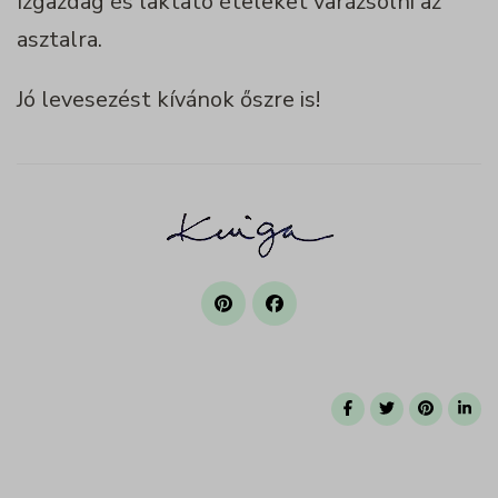
ízgazdag és laktató ételeket varázsolni az
asztalra.
Jó levesezést kívánok őszre is!
Post