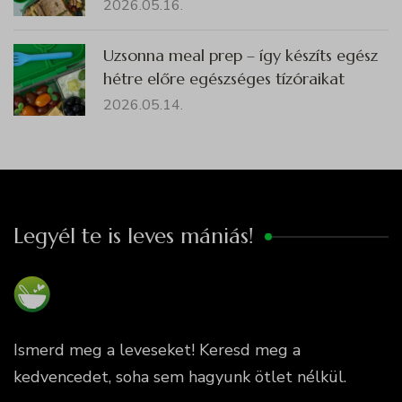
2026.05.16.
Uzsonna meal prep – így készíts egész
hétre előre egészséges tízóraikat
2026.05.14.
Legyél te is leves mániás!
Ismerd meg a leveseket! Keresd meg a
kedvencedet, soha sem hagyunk ötlet nélkül.