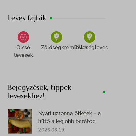
Leves fajták
Olcsó
Zöldségkrémleves
Zöldségleves
levesek
Bejegyzések, tippek
levesekhez!
Nyári uzsonna ötletek – a
hűtő a legjobb barátod
2026.06.19.