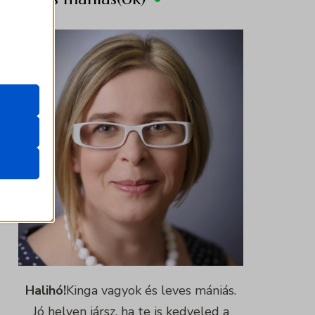
.
zek a
k
atba
ek nem
Halihó!
Kinga vagyok és leves mániás.
Jó helyen jársz, ha te is kedveled a