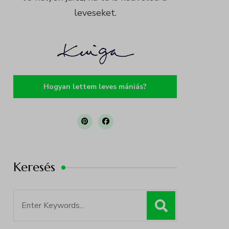
leveseket.
Hogyan lettem leves mániás?
Keresés
Search
for: