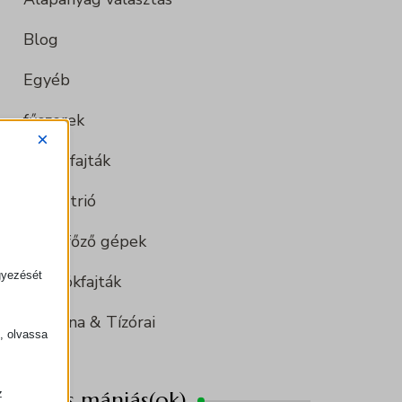
Blog
Egyéb
fűszerek
×
lencsefajták
Leves trió
Levesfőző gépek
gyezését
sütőtökfajták
Uzsonna & Tízórai
k, olvassa
z
Leves mániás(ok)