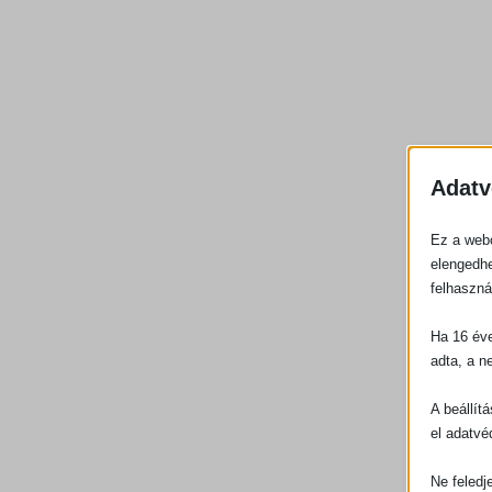
Adatv
Ez a webo
elengedhe
felhaszná
Ha 16 éve
adta, a n
A beállít
el adatvé
Ne feledj