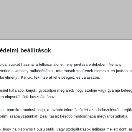
édelmi beállítások
ldal sütiket használ a felhasználói élmény javítása érdekében. Néhány
tetlen a webhely működéséhez, míg mások segítenek elemezni és javítani a
lói élményt. Kérjük, tekintse át lehetőségeit, és válasszon.
snél fiatalabb, kérjük, győződjön meg arról, hogy szülője vagy gyámja belee
em alapvető sütik használatához.
ásait bármikor módosíthatja, a további információkért az adatkezelésről, kérjü
delmi szabályzatunkat. Beállításait később módosíthatja megváltoztathatja.
e, hogy ha bizonyos típusú sütik, vagy szolgáltatások letiltása mellett dönt, a