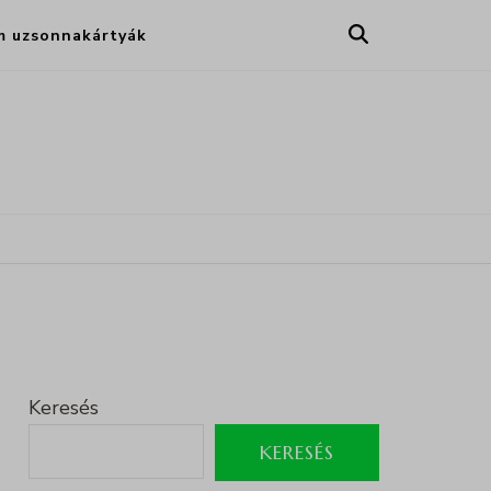
m uzsonnakártyák
Keresés
KERESÉS